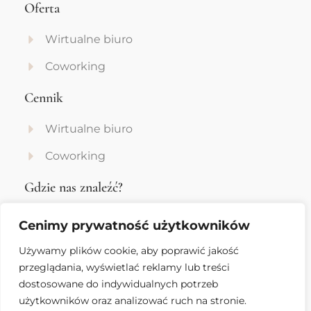
Oferta
Wirtualne biuro
Coworking
Cennik
Wirtualne biuro
Coworking
Gdzie nas znaleźć?
Adres: ul. Zygmunta Augusta 5/2, 31-504
Cenimy prywatność użytkowników
Kraków
Używamy plików cookie, aby poprawić jakość
+48 516 066 671
przeglądania, wyświetlać reklamy lub treści
+48 572 414 229
dostosowane do indywidualnych potrzeb
info@coworkingrynek28.pl
użytkowników oraz analizować ruch na stronie.